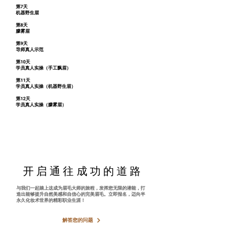
第7天
机器野生眉
第8天
朦雾眉
第9天
导师真人示范
第10天
学员真人实操（手工飘眉）
第11天
学员真人实操（机器野生眉）
第12天
​学员真人实操（朦雾眉）
开启通往成功的道路
开启通往成功的道路
与我们一起踏上这成为眉毛大师的旅程，发挥您无限的潜能，打
造出能够提升自然美感和自信心的完美眉毛。立即报名，迈向半
永久化妆术世界的精彩职业生涯！
解答您的问题