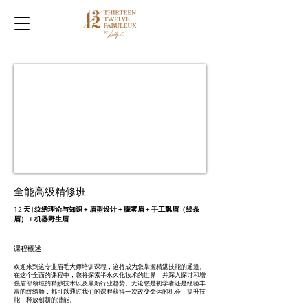
​全能高级精修班
12 天 | 纹绣理论与知识 + 眉型设计 + 朦雾眉 + 手工飘眉（线条
眉） + 机器野生眉
​课程概述
欢迎来到这专业眉毛大师培训课程，这将成为您掌握精湛技能的通道。
在这个全面的课程中，您将探索半永久化妆术的世界，并深入探讨和增
强眉部领域的精妙技术以及最新行业趋势。无论您是初学者还是经验丰
富的纹绣师，都可以通过我们的课程获得一次改变命运的机会，提升技
能，释放创新的潜能。