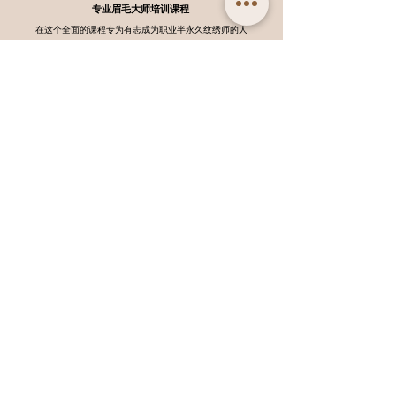
专业眉毛大师培训课程
在这个全面的课程专为有志成为职业半永久纹绣师的人
而设计的。您将踏上半永久化妆术的旅程，并深入探讨
此领域中的各项顶尖技术和行业趋势。
更多资讯
高端精致雾眉技能班
掌握及创造令人惊叹的雾眉艺术，让人着迷并陶醉其
中。课程旨在追求卓越的雾眉效果，并致力于将您的技
能提升到最高水平。
更多资讯