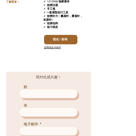
✓ 1312FAB 独家课本
了解更多 >
✓ 纹绣仪器
✓ 手工笔
✓ 一套眉型设计工具
✓ 纹绣针片 ( 飘眉针，雾眉针，
机器针)
✓ 纹绣色料
✓ 练习假皮
报名 / 咨询
​适用条款与条件
我对此感兴趣！
姓
名
电子邮件