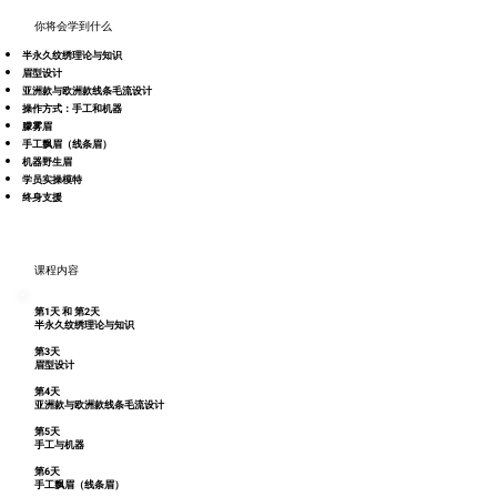
​你将会学到什么
半永久纹绣理论与知识
眉型设计
亚洲款与欧洲款线条毛流设计
操作方式：手工和机器
朦雾眉
手工飘眉（线条眉）
机器野生眉
学员实操模特
​终身支援
​课程内容
第1天 和 第2天
半永久纹绣理论与知识
第3天
眉型设计
第4天
亚洲款与欧洲款线条毛流设计
第5天
手工与机器
第6天
手工飘眉（线条眉）