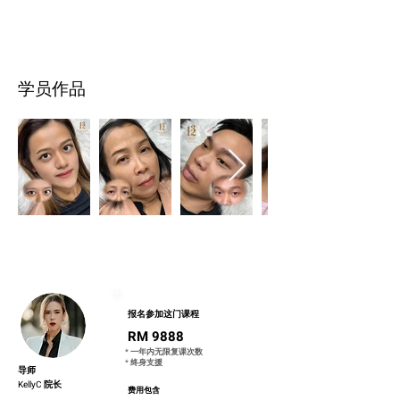
​学员作品
​报名参加这门课程
RM 9888
* 一年内无限复课次数
* 终身支援
导师
KellyC 院长
费用包含